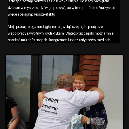
iście społeczną i potrzebuje ludzi wokół siebie. Od kiedy pamiętam
działam w myśl zasady “w grupie siła”, bo w ten sposób można zyskać
więcej i osiągnąć lepsze efekty.
Moja praca polega na ciągłej nauce, wciąż czerpię inspiracje ze
współpracy z wybitnymi dydaktykami. Dlatego też często można mnie
spotkać na konferencjach i kongresach lub też usłyszeć w mediach.