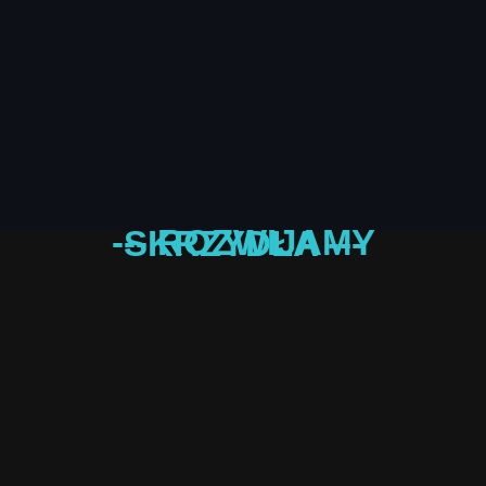
--- ROZWIJAMY SKRZYDŁA ---