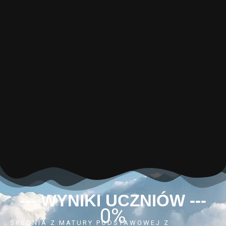
--- WYNIKI UCZNIÓW ---
0
%
ŚREDNIA Z MATURY PODSTAWOWEJ Z