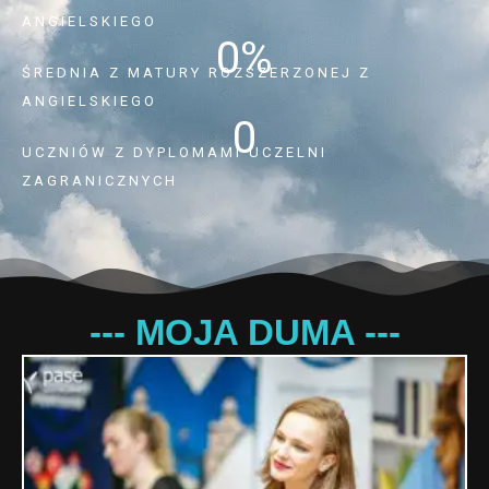
ANGIELSKIEGO
0
%
ŚREDNIA Z MATURY ROZSZERZONEJ Z
ANGIELSKIEGO
0
UCZNIÓW Z DYPLOMAMI UCZELNI
ZAGRANICZNYCH
--- MOJA DUMA ---