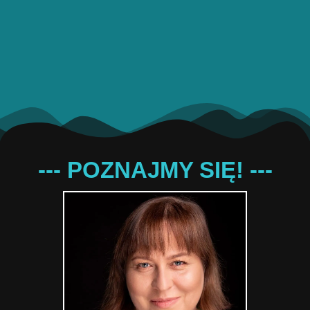
--- POZNAJMY SIĘ! ---