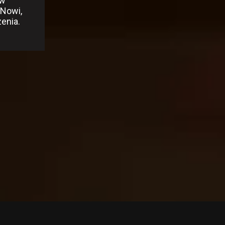
 w
 Nowi,
enia.