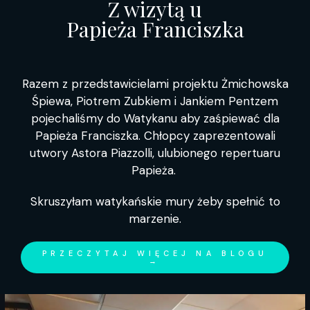
Z wizytą u
Papieża Franciszka
Razem z przedstawicielami projektu Żmichowska
Śpiewa, Piotrem Zubkiem i Jankiem Pentzem
pojechaliśmy do Watykanu aby zaśpiewać dla
Papieża Franciszka. Chłopcy zaprezentowali
utwory Astora Piazzolli, ulubionego repertuaru
Papieża.
Skruszyłam watykańskie mury żeby spełnić to
marzenie.
PRZECZYTAJ WIĘCEJ NA BLOGU
→