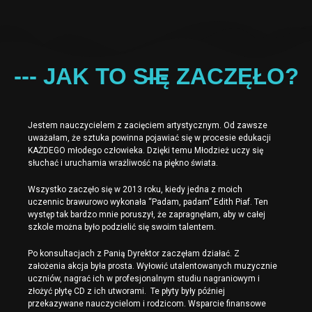
--- JAK TO SIĘ ZACZĘŁO? ---
Jestem nauczycielem z zacięciem artystycznym. Od zawsze
uważałam, że sztuka powinna pojawiać się w procesie edukacji
KAŻDEGO młodego człowieka. Dzięki temu Młodzież uczy się
słuchać i uruchamia wrażliwość na piękno świata.
Wszystko zaczęło się w 2013 roku, kiedy jedna z moich
uczennic brawurowo wykonała “Padam, padam” Edith Piaf. Ten
występ tak bardzo mnie poruszył, że zapragnęłam, aby w całej
szkole można było podzielić się swoim talentem.
Po konsultacjach z Panią Dyrektor zaczęłam działać. Z
założenia akcja była prosta. Wyłowić utalentowanych muzycznie
uczniów, nagrać ich w profesjonalnym studiu nagraniowym i
złożyć płytę CD z ich utworami. Te płyty były później
przekazywane nauczycielom i rodzicom. Wsparcie finansowe