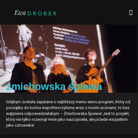
żmichowska śpiewa
Gdybym została zapytana o najbliższy memu sercu program, który od
początku do końca współtworzyliśmy wraz z moimi uczniami, to bez
wątpienia odpowiedziałabym – Żmichowska Śpiewa! Jest to projekt,
który nie tylko rozwinął mnie jako nauczyciela, ale przede wszystkim
jako człowieka!