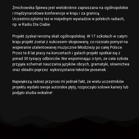
Żmichowska Śpiewa jest wielokrotnie zapraszana na ogólnopolskie
i międzynarodowe konferencje w kraju i za granicą.
Uczestniczyliśmy też w niejednym wywiadzie w polskich radiach,
np. w Radiu Dla Ciabie.
Projekt zyskał renomę skali ogólnopolskiej. W 17 szkołach w całym
kraju projekt został z sukcesem skopiowany, co rozsiało pomysł na
wspieranie utalentowanej muzycznie Młodzieży po całej Polsce.
Przez te 8 lat pracy na koncertach i galach projekt spotkał się z
ponad 30 tysięcy odbiorców. Nie wspominając o tym, że cała szkoła
przyjęła schemat nauczania języków obcych, gramatyki, słownictwa
oraz składni poprzez wykorzystanie tekstów piosenek.
Największą radość przynosi mi jednak fakt, że wielu uczestników
projektu wydało swoje autorskie płyty, rozpoczęło solowe kariery lub
podjęło studia wokalne!