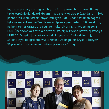
Nigdy nie pracuję dla nagród. Tego też uczę swoich uczniów. Ale są
takie wyróżnienia, dzięki którym mogę się tylko cieszyć, że dane mi było
poznać tak wiele uzdolnionych młodych ludzi. Jedną z takich nagród
było zaprezentowanie Żmichowska Śpiewa, jako jeden z 10 projektów,
na konferencji UNESCO o edukacji kulturalnej 16/17 września 2016
roku. Żmichowska została pierwszą szkołą w Polsce stowarzyszoną z
UNESCO. Dzięki tej współpracy szkoła gościła później delegację z
Japonii. Było to ogromne wydarzenie o zasięgu międzynarodowym!
Więcej o tym wydarzeniu możesz przeczytać
tutaj
!