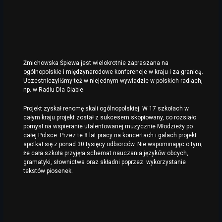
Żmichowska Śpiewa jest wielokrotnie zapraszana na
ogólnopolskie i międzynarodowe konferencje w kraju i za granicą.
Uczestniczyliśmy też w niejednym wywiadzie w polskich radiach,
np. w Radiu Dla Ciabie.
Projekt zyskał renomę skali ogólnopolskiej. W 17 szkołach w
całym kraju projekt został z sukcesem skopiowany, co rozsiało
pomysł na wspieranie utalentowanej muzycznie Młodzieży po
całej Polsce. Przez te 8 lat pracy na koncertach i galach projekt
spotkał się z ponad 30 tysięcy odbiorców. Nie wspominając o tym,
że cała szkoła przyjęła schemat nauczania języków obcych,
gramatyki, słownictwa oraz składni poprzez wykorzystanie
tekstów piosenek.