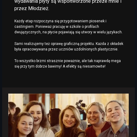
wydawania płyty są współtworzone przeze mnie i
przez Młodzież.
Każdy etap rozpoczyna się przygotowaniem piosenek i
castingiem. Ponieważ pracuję w szkole o profilach
dwujęzycznych, na płycie pojawiają się utwory w wielu językach.
Sami realizujemy też oprawę graficzną projektu. Każda z okładek
była opracowywana przez uczniów uzdolnionych plastycznie.
To wszystko brzmi strasznie poważnie, ale tak naprawdę mega
się przy tym dobrze bawimy! A efekty są niesamowite!