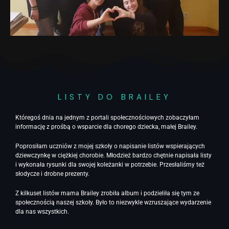
LISTY DO BRAILEY
Któregoś dnia na jednym z portali społecznościowych zobaczyłam
informację z prośbą o wsparcie dla chorego dziecka, małej Brailey.
Poprosiłam uczniów z mojej szkoły o napisanie listów wspierających
dziewczynkę w ciężkiej chorobie. Młodzież bardzo chętnie napisała listy
i wykonała rysunki dla swojej koleżanki w potrzebie. Przesłaliśmy też
słodycze i drobne prezenty.
Z kilkuset listów mama Brailey zrobiła album i podzieliła się tym ze
społecznością naszej szkoły. Było to niezwykle wzruszające wydarzenie
dla nas wszystkich.