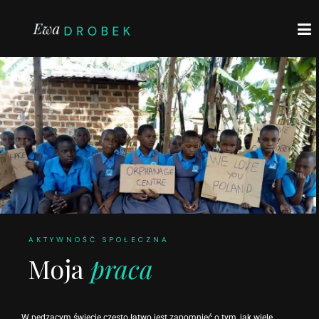
AKTYWNOŚĆ SPOŁECZNA
Moja
praca
W pędzącym świecie często łatwo jest zapomnieć o tym, jak wiele