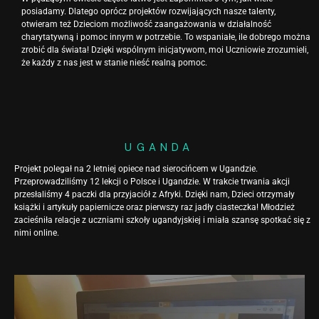
posiadamy. Dlatego oprócz projektów rozwijających nasze talenty,
otwieram też Dzieciom możliwość zaangażowania w działalność
charytatywną i pomoc innym w potrzebie. To wspaniałe, ile dobrego można
zrobić dla świata! Dzięki wspólnym inicjatywom, moi Uczniowie zrozumieli,
że każdy z nas jest w stanie nieść realną pomoc.
UGANDA
Projekt polegał na 2 letniej opiece nad sierocińcem w Ugandzie.
Przeprowadziliśmy 12 lekcji o Polsce i Ugandzie. W trakcie trwania akcji
przesłaliśmy 4 paczki dla przyjaciół z Afryki. Dzięki nam, Dzieci otrzymały
książki i artykuły papiernicze oraz pierwszy raz jadły ciasteczka! Młodzież
zacieśniła relacje z uczniami szkoły ugandyjskiej i miała szansę spotkać się z
nimi online.